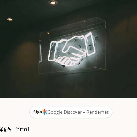
Siga
Google Discover – Rendernet
“`
html