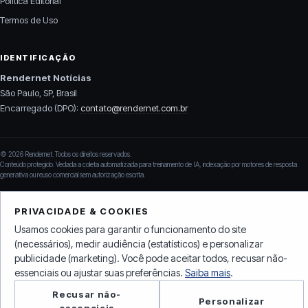
Política Editorial
Termos de Uso
IDENTIFICAÇÃO
Rendernet Notícias
São Paulo, SP, Brasil
Encarregado (DPO):
contato@rendernet.com.br
© 2026 Rendernet. Todos os direitos reservados.
Conteúdo protegido. Vedada a coleta automatizada para treinamento de IA, indexação por motores de resposta
generativa ou reuso comercial sem autorização escrita.
PRIVACIDADE & COOKIES
Usamos cookies para garantir o funcionamento do site
(necessários), medir audiência (estatísticos) e personalizar
publicidade (marketing). Você pode aceitar todos, recusar não-
essenciais ou ajustar suas preferências.
Saiba mais
.
Recusar não-
Personalizar