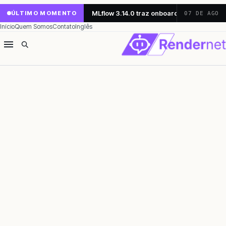
MLflow 3.14.0 traz onboarding simplifica
ÚLTIMO MOMENTO
07 DE AGO
Início
Quem Somos
Contato
Inglês