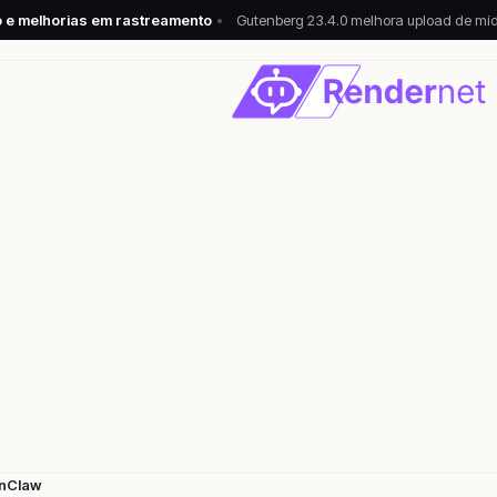
do e melhorias em rastreamento
•
Gutenberg 23.4.0 melhora upload de mídi
nClaw