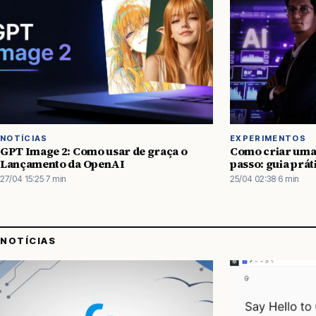
NOTÍCIAS
EXPERIMENTOS
GPT Image 2: Como usar de graça o
Como criar uma
Lançamento da OpenAI
passo: guia prát
27/04 15:25
·
7 min
25/04 02:38
·
6 min
NOTÍCIAS