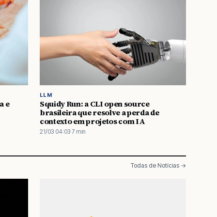
LLM
a e
Squidy Run: a CLI open source
brasileira que resolve a perda de
contexto em projetos com IA
21/03 04:03
·
7 min
Todas de Notícias →