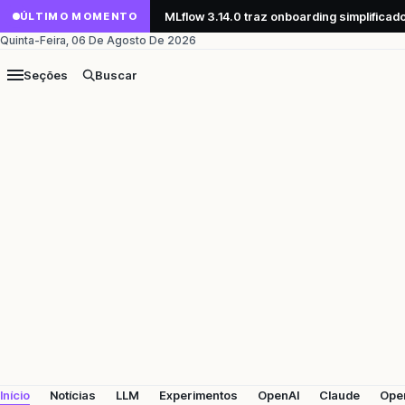
MLflow 3.14.0 traz onboarding simplifica
ÚLTIMO MOMENTO
Quinta-Feira, 06 De Agosto De 2026
Seções
Buscar
Início
Notícias
LLM
Experimentos
OpenAI
Claude
Ope