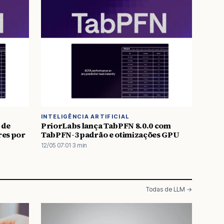
INTELIGÊNCIA ARTIFICIAL
 de
PriorLabs lança TabPFN 8.0.0 com
res por
TabPFN-3 padrão e otimizações GPU
12/05 07:01
·
3 min
Todas de LLM →