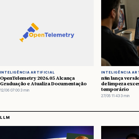
INTELIGÊNCIA ARTIFICIAL
INTELIGÊNCIA AR
OpenTelemetry 2026.05 Alcança
n8n lança versã
Graduação e Atualiza Documentação
de limpeza exces
temporário
12/06 07:00
·
3 min
27/05 11:43
·
3 min
LLM