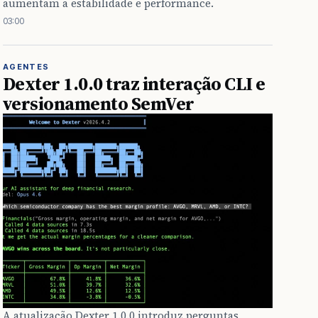
aumentam a estabilidade e performance.
03:00
AGENTES
Dexter 1.0.0 traz interação CLI e
versionamento SemVer
A atualização Dexter 1.0.0 introduz perguntas