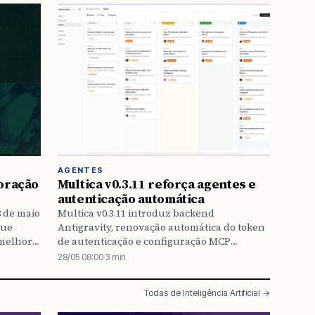
AGENTES
toração
Multica v0.3.11 reforça agentes e
autenticação automática
8 de maio
Multica v0.3.11 introduz backend
que
Antigravity, renovação automática do token
 melhora
de autenticação e configuração MCP
lui
ampliada para múltiplos runtimes,
28/05 08:00
·
3 min
egurança
melhorando estabilidade e flexibilidade do
den e
sistema.
Todas de Inteligência Artificial →