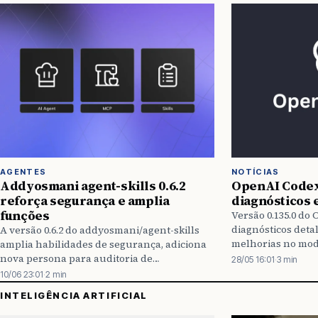
AGENTES
NOTÍCIAS
Addyosmani agent-skills 0.6.2
OpenAI Codex 
reforça segurança e amplia
diagnósticos 
funções
Versão 0.135.0 do
diagnósticos deta
A versão 0.6.2 do addyosmani/agent-skills
melhorias no modo
amplia habilidades de segurança, adiciona
integração com h
nova persona para auditoria de
28/05 16:01
·
3 min
e avanços no SDK
desempenho web e suporta o Antigravity
10/06 23:01
·
2 min
CLI, entregando melhorias no marketplace
INTELIGÊNCIA ARTIFICIAL
e no processo de build.