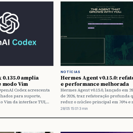
NOTÍCIAS
0.135.0 amplia
Hermes Agent v0.15.0: refa
e modo Vim
e performance melhorada
 OpenAI Codex acrescenta
Hermes Agent v0.15.0, lançado em 2
lhados para suporte,
de 2026, traz refatoração profunda 
 Vim da interface TUI,
reduz o núcleo principal em 76% e
elper zsh no macOS/Linux
performance em várias frentes. Inc
28/05 15:01
·
3 min
 Python.
avanços no Kanban multiagente, s
reforçada e integrações com Bitwar
ntfy.