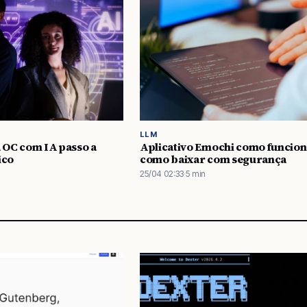
LLM
 OC com IA passo a
Aplicativo Emochi como funcion
ico
como baixar com segurança
25/04 02:33
·
5 min