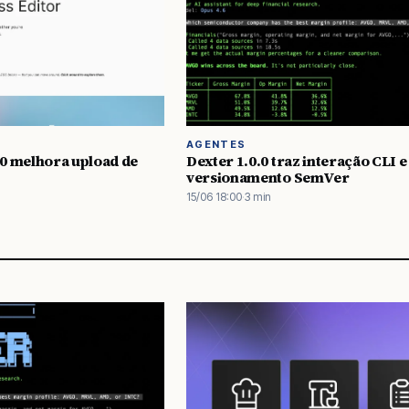
AGENTES
0 melhora upload de
Dexter 1.0.0 traz interação CLI e
versionamento SemVer
15/06 18:00
·
3 min