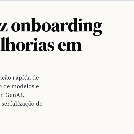
az onboarding
elhorias em
ação rápida de
o de modelos e
em GenAI.
 serialização de