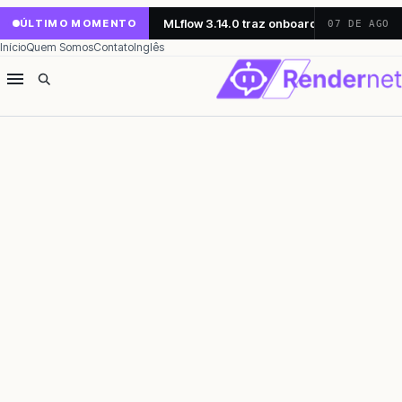
MLflow 3.14.0 traz onboarding simplifica
ÚLTIMO MOMENTO
07 DE AGO
Início
Quem Somos
Contato
Inglês