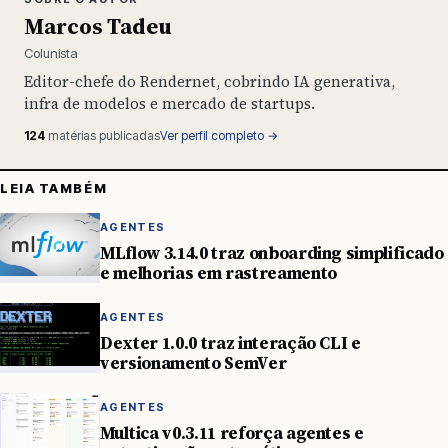
Marcos Tadeu
Colunista
Editor-chefe do Rendernet, cobrindo IA generativa,
infra de modelos e mercado de startups.
124
matérias publicadas
Ver perfil completo →
LEIA TAMBÉM
AGENTES
MLflow 3.14.0 traz onboarding simplificado
e melhorias em rastreamento
AGENTES
Dexter 1.0.0 traz interação CLI e
versionamento SemVer
AGENTES
Multica v0.3.11 reforça agentes e