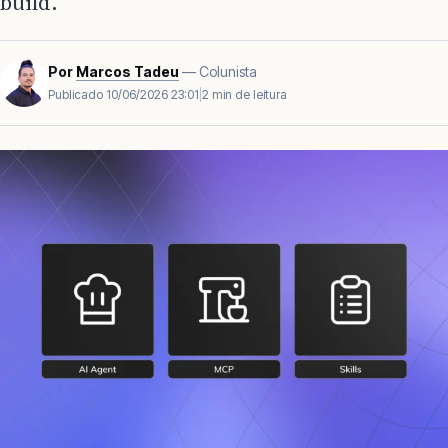
build.
Por
Marcos Tadeu
— Colunista
Publicado
10/06/2026 23:01
|
2 min de leitura