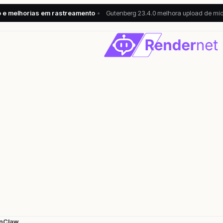
do e melhorias em rastreamento
•
Gutenberg 23.4.0 melhora upload de mídi
nClaw