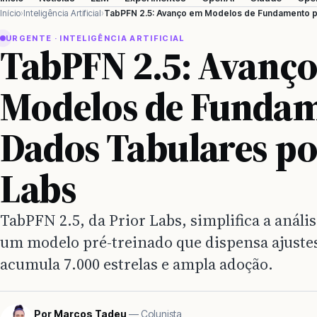
Início
Inteligência Artificial
TabPFN 2.5: Avanço em Modelos de Fundamento pa
URGENTE · INTELIGÊNCIA ARTIFICIAL
TabPFN 2.5: Avanç
Modelos de Fundam
Dados Tabulares po
Labs
TabPFN 2.5, da Prior Labs, simplifica a análi
um modelo pré-treinado que dispensa ajustes
acumula 7.000 estrelas e ampla adoção.
Por
Marcos Tadeu
— Colunista