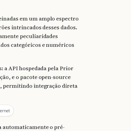
reinadas em um amplo espectro
rões intrincados desses dados.
camente peculiaridades
ados categóricos e numéricos
s: a API hospedada pela Prior
ção, e o pacote open-source
 permitindo integração direta
ernet
a automaticamente o pré-