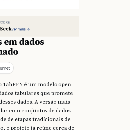
SOBRE
Seek
ver mais →
es em dados
inado
ernet
 o TabPFN é um modelo open-
dados tabulares que promete
 desses dados. A versão mais
idar com conjuntos de dados
e de etapas tradicionais de
, o projeto já reúne cerca de