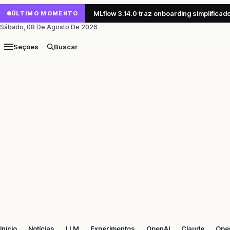
MLflow 3.14.0 traz onboarding simplifica
ÚLTIMO MOMENTO
Sábado, 08 De Agosto De 2026
Seções
Buscar
Início
Notícias
LLM
Experimentos
OpenAI
Claude
Ope