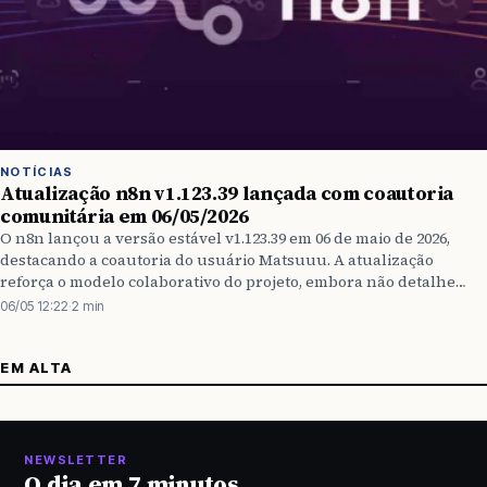
NOTÍCIAS
Atualização n8n v1.123.39 lançada com coautoria
comunitária em 06/05/2026
O n8n lançou a versão estável v1.123.39 em 06 de maio de 2026,
destacando a coautoria do usuário Matsuuu. A atualização
reforça o modelo colaborativo do projeto, embora não detalhe
mudanças técnicas.
06/05 12:22
·
2 min
EM ALTA
NEWSLETTER
O dia em 7 minutos.