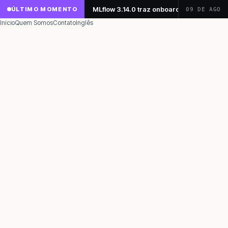
MLflow 3.14.0 traz onboarding simplifica
ÚLTIMO MOMENTO
09 DE AGO
Início
Quem Somos
Contato
Inglês