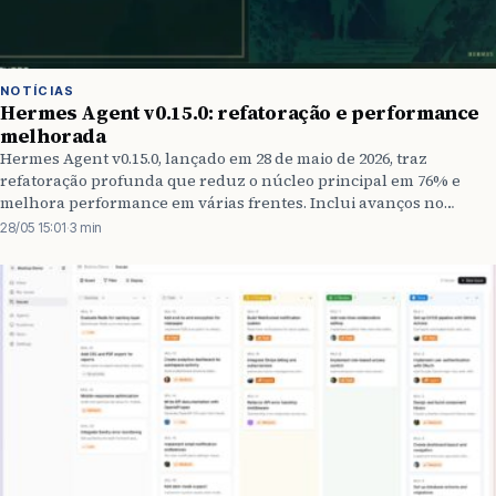
NOTÍCIAS
Hermes Agent v0.15.0: refatoração e performance
melhorada
Hermes Agent v0.15.0, lançado em 28 de maio de 2026, traz
refatoração profunda que reduz o núcleo principal em 76% e
melhora performance em várias frentes. Inclui avanços no
Kanban multiagente, segurança reforçada e integrações com
28/05 15:01
·
3 min
Bitwarden e ntfy.