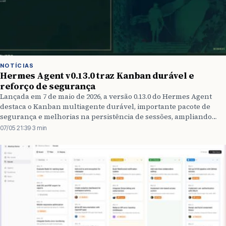
NOTÍCIAS
Hermes Agent v0.13.0 traz Kanban durável e
reforço de segurança
Lançada em 7 de maio de 2026, a versão 0.13.0 do Hermes Agent
destaca o Kanban multiagente durável, importante pacote de
segurança e melhorias na persistência de sessões, ampliando
eficiência e proteção para usuários avançados.
07/05 21:39
·
3 min