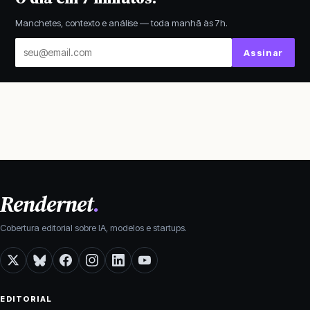
Manchetes, contexto e análise — toda manhã às 7h.
Seu
Assinar
email
Rendernet
.
Cobertura editorial sobre IA, modelos e startups.
X
Bluesky
Facebook
Instagram
LinkedIn
YouTube
EDITORIAL