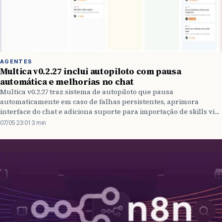
AGENTES
Multica v0.2.27 inclui autopiloto com pausa
automática e melhorias no chat
Multica v0.2.27 traz sistema de autopiloto que pausa
automaticamente em caso de falhas persistentes, aprimora
interface do chat e adiciona suporte para importação de skills via
URLs do GitHub.
07/05 23:01
·
3 min