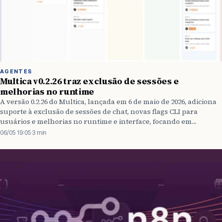
AGENTES
Multica v0.2.26 traz exclusão de sessões e
melhorias no runtime
A versão 0.2.26 do Multica, lançada em 6 de maio de 2026, adiciona
suporte à exclusão de sessões de chat, novas flags CLI para
usuários e melhorias no runtime e interface, focando em
usabilidade e estabilidade para ambientes de produção.
06/05 19:05
·
3 min