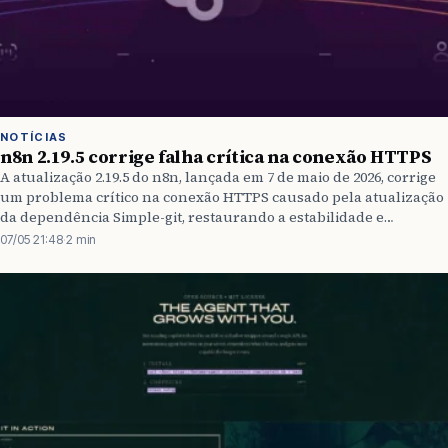
NOTÍCIAS
n8n 2.19.5 corrige falha crítica na conexão HTTPS
A atualização 2.19.5 do n8n, lançada em 7 de maio de 2026, corrige
um problema crítico na conexão HTTPS causado pela atualização
da dependência Simple-git, restaurando a estabilidade e
segurança das integrações.
07/05 21:48
·
2 min