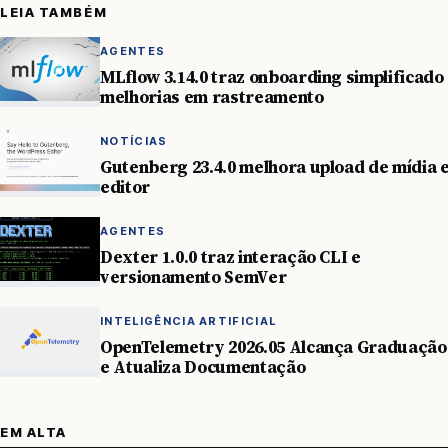
LEIA TAMBÉM
AGENTES
MLflow 3.14.0 traz onboarding simplificado
melhorias em rastreamento
NOTÍCIAS
Gutenberg 23.4.0 melhora upload de mídia 
editor
AGENTES
Dexter 1.0.0 traz interação CLI e
versionamento SemVer
INTELIGÊNCIA ARTIFICIAL
OpenTelemetry 2026.05 Alcança Graduação
e Atualiza Documentação
EM ALTA