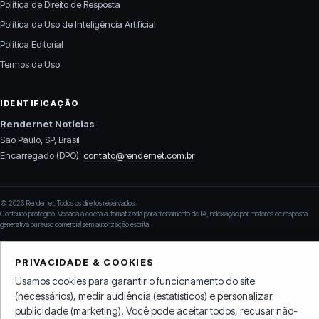
Política de Direito de Resposta
Política de Uso de Inteligência Artificial
Política Editorial
Termos de Uso
IDENTIFICAÇÃO
Rendernet Notícias
São Paulo, SP, Brasil
Encarregado (DPO):
contato@rendernet.com.br
© 2026 Rendernet. Todos os direitos reservados.
Conteúdo protegido. Vedada a coleta automatizada para treinamento de IA, indexação por motores de resposta
generativa ou reuso comercial sem autorização escrita.
PRIVACIDADE & COOKIES
Usamos cookies para garantir o funcionamento do site
(necessários), medir audiência (estatísticos) e personalizar
publicidade (marketing). Você pode aceitar todos, recusar não-