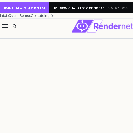
MLflow 3.14.0 traz onboarding simplifica
ÚLTIMO MOMENTO
08 DE AGO
Início
Quem Somos
Contato
Inglês